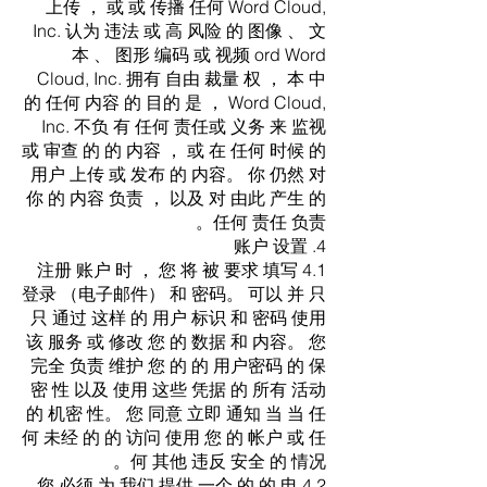
上传 ， 或 或 传播 任何 Word Cloud,
Inc. 认为 违法 或 高 风险 的 图像 、 文
本 、 图形 编码 或 视频 ord Word
Cloud, Inc. 拥有 自由 裁量 权 ， 本 中
的 任何 内容 的 目的 是 ， Word Cloud,
Inc. 不负 有 任何 责任或 义务 来 监视
或 审查 的 的 内容 ， 或 在 任何 时候 的
用户 上传 或 发布 的 内容。 你 仍然 对
你 的 内容 负责 ， 以及 对 由此 产生 的
任何 责任 负责。
4. 账户 设置
4.1 注册 账户 时 ， 您 将 被 要求 填写
登录 （电子邮件） 和 密码。 可以 并 只
只 通过 这样 的 用户 标识 和 密码 使用
该 服务 或 修改 您 的 数据 和 内容。 您
完全 负责 维护 您 的 的 用户密码 的 保
密 性 以及 使用 这些 凭据 的 所有 活动
的 机密 性。 您 同意 立即 通知 当 当 任
何 未经 的 的 访问 使用 您 的 帐户 或 任
何 其他 违反 安全 的 情况。
4.2 您 必须 为 我们 提供 一个 的 的 电