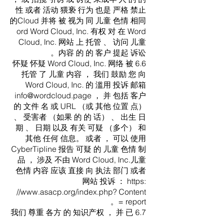
性 或者 活动 猥亵 行为 也是 严格 禁止
的Cloud 并将 被 视为 同 儿童 色情 相同
ord Word Cloud, Inc. 有权 对 在 Word
Cloud, Inc. 网站 上 托管 、 访问 儿童
内容 的 的 客户 提起 诉讼。
6.6 怀疑 怀疑 Word Cloud, Inc. 网络 被
托管 了 儿童 内容 ， 我们 鼓励 您 向
Word Cloud, Inc. 的 滥用 投诉 邮箱
info@wordcloud.page
， 并 包括 客户
的 文件 名 或 URL （或 其他 位置 点）
、 受害者 （如果 的 的 话） 、 出生 日
期 、 日期 以及 有关 可疑 （多个） 和
其他 任何 信息。 或者 ， 可以 使用
CyberTipline 报告 可疑 的 儿童 色情 制
品 ， 涉及 不由 Word Cloud, Inc.儿童
色情 内容 应该 直接 向 执法 部门 或者
网站 投诉 ： https:
//
www.asacp.org/index.php?
Content
= report。
6.7 我们 尊重 各方 的 知识产权 ， 并 已