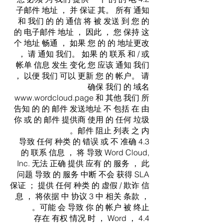
子邮件 地址 ， 并 保证 其。 所有 通知
和 我们 的 的 通信 将 被 发送 到 您 的
的 电子邮件 地址 ， 因此 ， 您 保持 这
个 地址 畅通 ， 如果 您 的 的 地址更改
， 请 通知 我们。 如果 的 联系 和 / 或
帐单 信息 发生 变化 您 应该 通知 我们
， 以便 我们 可以 更新 您 的 帐户。 请
确保 我们 的 域名
www.wordcloud.page
和 其他 我们 所
告知 的 的 邮件 发送地址 不 包括 在 由
你 或 的 邮件 提供商 使用 的 任何 垃圾
邮件 阻止 列表 之 内。
4.3 导致 任何 种类 的 错误 或 不 准确
的 联系 信息 ， 将 导致 Word Cloud,
Inc. 无法 正确 提供 应有 的 服务 ， 此
问题 导致 的 服务 中断 不会 获得 SLA
保证 ； 提供 任何 种类 的 虚假 / 欺诈 信
息 ， 将依据 中 协议 3 中 相关 条款 ，
可能 会 导致 你 的 帐户 被 终止。
4.4 ， 存在 有权 情况 时 ， Word