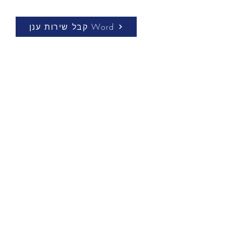
קבל שירות ענן Word
אמין. מבוססת תשתית.
יוצאת דופן.
צפה בתכנית