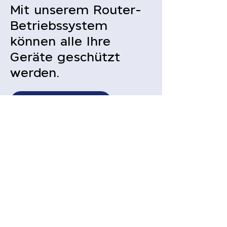
Mit unserem Router-
Betriebssystem
können alle Ihre
Geräte geschützt
werden.
SERVICE JETZT KAUFEN
Häufig gestellte
Fragen
Was ist Shadowsocks / R
Server?
Ein Shadowsocks / R-Server ist
ein Server, auf dem ein sicheres
Shadowsocks / R-Protokoll