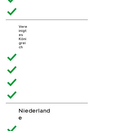
Vere
inigt
es
Köni
grei
ch
Niederland
e