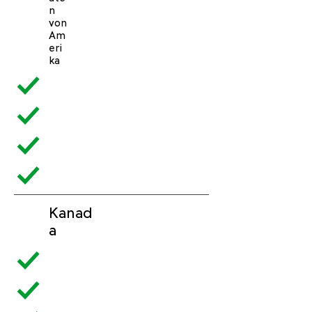
n
von
Am
eri
ka
Kanad
a