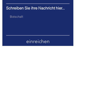
Schreiben Sie ihre Nachricht hier...
einreichen
Email.
info@wordcloud.page
©
2020-2021
von WordCloud, Inc.
Nutzungsbedingungen
Datenschutz-Bestimmungen
Peering-Richtlinie